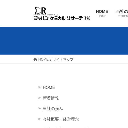
コ
ナ
ン
ビ
HOME
当社の
テ
ゲ
HOME
STREN
ン
ー
ツ
シ
へ
ョ
ス
ン
キ
に
ッ
移
HOME
サイトマップ
プ
動
HOME
新着情報
当社の強み
会社概要・経営理念